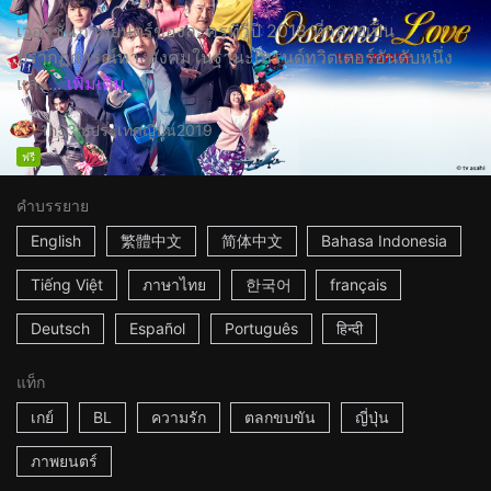
เวอร์ชั่นภาพยนตร์ของละครทีวีปี 2018 ที่กลายเป็น
ปรากฏการณ์ทางสังคมในฐานะเทรนด์ทวิตเตอร์อันดับหนึ่ง
และ...
เพิ่มเติม
1h53m
ประเทศญี่ปุ่น
2019
ฟรี
คำบรรยาย
English
繁體中文
简体中文
Bahasa Indonesia
Tiếng Việt
ภาษาไทย
한국어
français
Deutsch
Español
Português
हिन्दी
แท็ก
เกย์
BL
ความรัก
ตลกขบขัน
ญี่ปุ่น
ภาพยนตร์