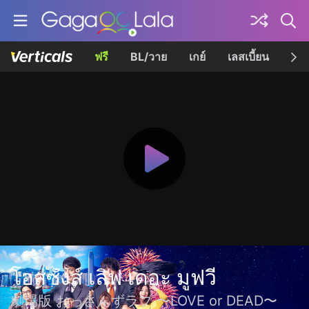
ฟรี
BL/วาย
เกย์
เลสเบี้ยน
เควี
โอสซังส์ เลิฟ เดอะ มูฟวี
劇場版 おっさんずラブ 〜LOVE or DEAD〜