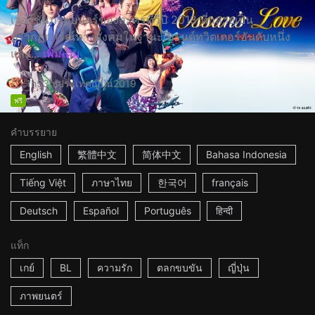
เวอร์ชั่นภาพยนตร์ของละครทีวีปี 2018 ที่กลายเป็น
ปรากฏการณ์ทางสังคมในฐานะเทรนด์ทวิตเตอร์อันดับหนึ่ง
และ...
เพิ่มเติม
1h53m
ประเทศญี่ปุ่น
2019
ฟรี
คำบรรยาย
English
繁體中文
简体中文
Bahasa Indonesia
Tiếng Việt
ภาษาไทย
한국어
français
Deutsch
Español
Português
हिन्दी
แท็ก
เกย์
BL
ความรัก
ตลกขบขัน
ญี่ปุ่น
ภาพยนตร์