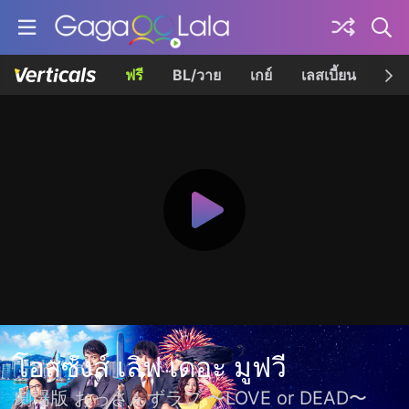
ฟรี
BL/วาย
เกย์
เลสเบี้ยน
เควี
โอสซังส์ เลิฟ เดอะ มูฟวี
劇場版 おっさんずラブ 〜LOVE or DEAD〜