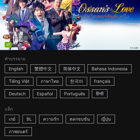
เวอร์ชั่นภาพยนตร์ของละครทีวีปี 2018 ที่กลายเป็น
ปรากฏการณ์ทางสังคมในฐานะเทรนด์ทวิตเตอร์อันดับหนึ่ง
และ...
เพิ่มเติม
1h53m
ประเทศญี่ปุ่น
2019
ฟรี
คำบรรยาย
English
繁體中文
简体中文
Bahasa Indonesia
Tiếng Việt
ภาษาไทย
한국어
français
Deutsch
Español
Português
हिन्दी
แท็ก
เกย์
BL
ความรัก
ตลกขบขัน
ญี่ปุ่น
ภาพยนตร์