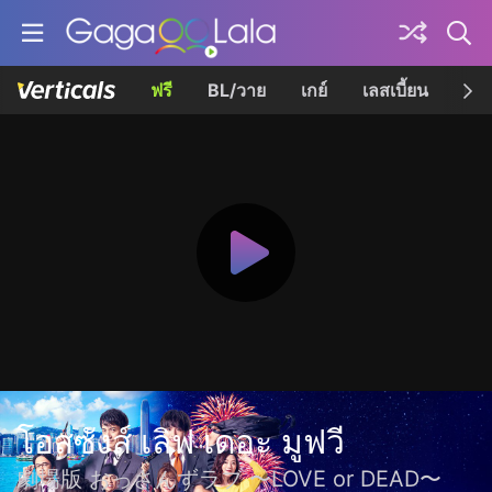
ฟรี
BL/วาย
เกย์
เลสเบี้ยน
เควี
โอสซังส์ เลิฟ เดอะ มูฟวี
劇場版 おっさんずラブ 〜LOVE or DEAD〜