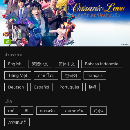
เวอร์ชั่นภาพยนตร์ของละครทีวีปี 2018 ที่กลายเป็น
ปรากฏการณ์ทางสังคมในฐานะเทรนด์ทวิตเตอร์อันดับหนึ่ง
และ...
เพิ่มเติม
1h53m
ประเทศญี่ปุ่น
2019
ฟรี
คำบรรยาย
English
繁體中文
简体中文
Bahasa Indonesia
Tiếng Việt
ภาษาไทย
한국어
français
Deutsch
Español
Português
हिन्दी
แท็ก
เกย์
BL
ความรัก
ตลกขบขัน
ญี่ปุ่น
ภาพยนตร์