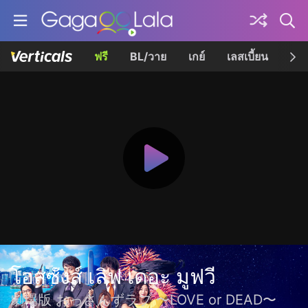
ฟรี
BL/วาย
เกย์
เลสเบี้ยน
เควี
โอสซังส์ เลิฟ เดอะ มูฟวี
劇場版 おっさんずラブ 〜LOVE or DEAD〜