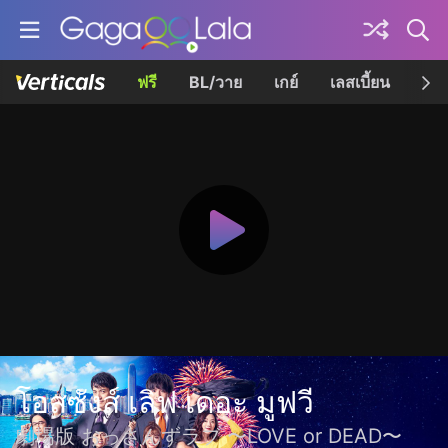
ฟรี
BL/วาย
เกย์
เลสเบี้ยน
เควี
โอสซังส์ เลิฟ เดอะ มูฟวี
劇場版 おっさんずラブ 〜LOVE or DEAD〜