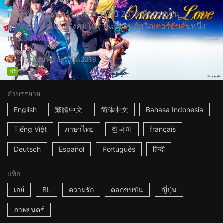
เวอร์ชั่นภาพยนตร์ของละครทีวีปี 2018 ที่กลายเป็น
ปรากฏการณ์ทางสังคมในฐานะเทรนด์ทวิตเตอร์อันดับหนึ่ง
และ...
เพิ่มเติม
1h53m
ประเทศญี่ปุ่น
2019
ฟรี
คำบรรยาย
English
繁體中文
简体中文
Bahasa Indonesia
Tiếng Việt
ภาษาไทย
한국어
français
Deutsch
Español
Português
हिन्दी
แท็ก
เกย์
BL
ความรัก
ตลกขบขัน
ญี่ปุ่น
ภาพยนตร์