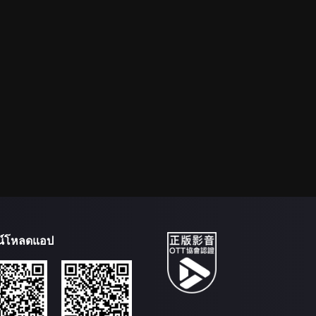
น์โหลดแอป