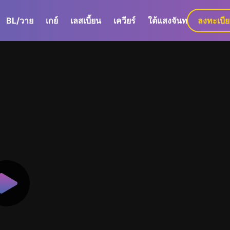
BL/วาย
เกย์
เลสเบี้ยน
เควียร์
ใต้แสงจันทร์
ลงทะเบี
GaLa+