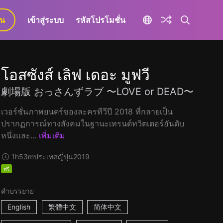
ยน
เข้าสู่ระบบ
รหัสโปรโมชั่น
โอสซังส์ เลิฟ เดอะ มูฟวี
劇場版 おっさんずラブ 〜LOVE or DEAD〜
เวอร์ชั่นภาพยนตร์ของละครทีวีปี 2018 ที่กลายเป็น
ปรากฏการณ์ทางสังคมในฐานะเทรนด์ทวิตเตอร์อันดับ
หนึ่งและ...
เพิ่มเติม
1h53m
ประเทศญี่ปุ่น
2019
ฟรี
คำบรรยาย
English
繁體中文
简体中文