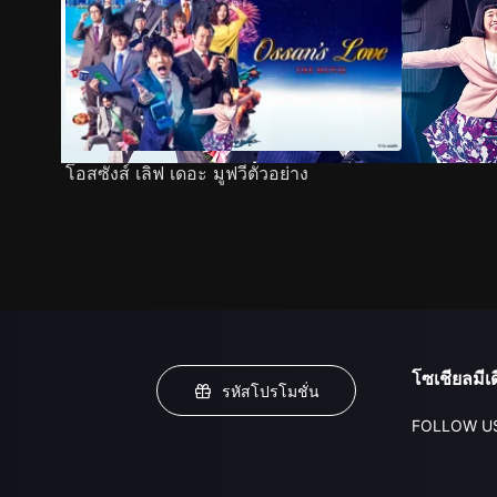
โอสซังส์ เลิฟ เดอะ มูฟวีตัวอย่าง
โซเชียลมีเด
รหัสโปรโมชั่น
FOLLOW U