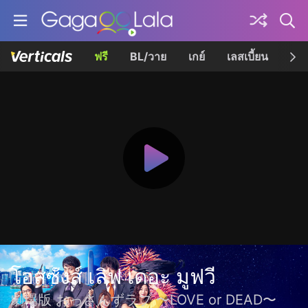
ฟรี
BL/วาย
เกย์
เลสเบี้ยน
เควี
โอสซังส์ เลิฟ เดอะ มูฟวี
劇場版 おっさんずラブ 〜LOVE or DEAD〜