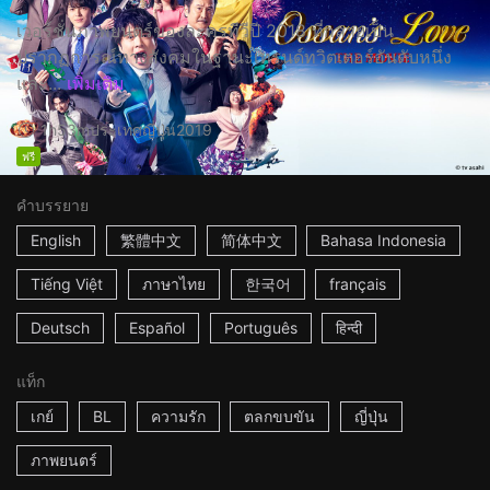
เวอร์ชั่นภาพยนตร์ของละครทีวีปี 2018 ที่กลายเป็น
ปรากฏการณ์ทางสังคมในฐานะเทรนด์ทวิตเตอร์อันดับหนึ่ง
และ...
เพิ่มเติม
1h53m
ประเทศญี่ปุ่น
2019
ฟรี
คำบรรยาย
English
繁體中文
简体中文
Bahasa Indonesia
Tiếng Việt
ภาษาไทย
한국어
français
Deutsch
Español
Português
हिन्दी
แท็ก
เกย์
BL
ความรัก
ตลกขบขัน
ญี่ปุ่น
ภาพยนตร์