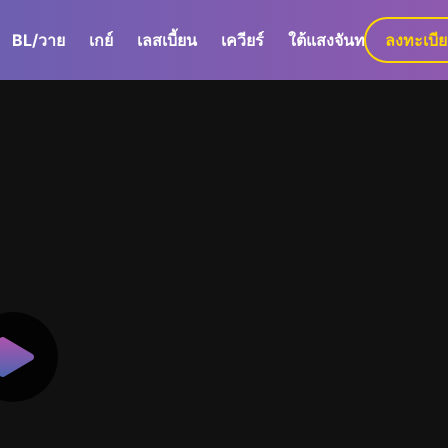
BL/วาย
เกย์
เลสเบี้ยน
เควียร์
ใต้แสงจันทร์
ลงทะเบี
GaLa+