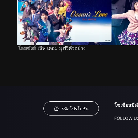
โอสซังส์ เลิฟ เดอะ มูฟวีตัวอย่าง
โซเชียลมีเด
รหัสโปรโมชั่น
FOLLOW U