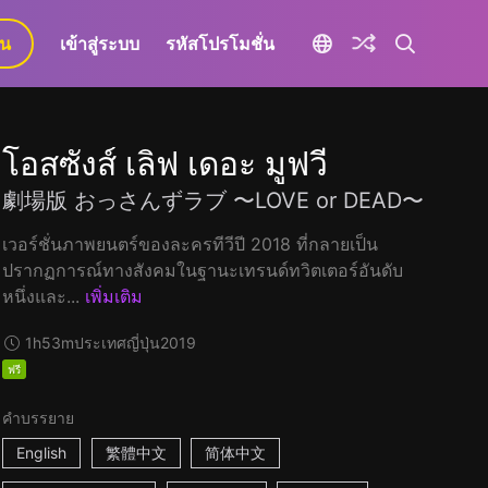
ยน
เข้าสู่ระบบ
รหัสโปรโมชั่น
โอสซังส์ เลิฟ เดอะ มูฟวี
劇場版 おっさんずラブ 〜LOVE or DEAD〜
เวอร์ชั่นภาพยนตร์ของละครทีวีปี 2018 ที่กลายเป็น
ปรากฏการณ์ทางสังคมในฐานะเทรนด์ทวิตเตอร์อันดับ
หนึ่งและ...
เพิ่มเติม
1h53m
ประเทศญี่ปุ่น
2019
ฟรี
คำบรรยาย
English
繁體中文
简体中文