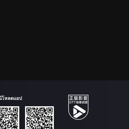
น์โหลดแอป