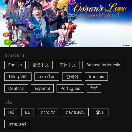
เวอร์ชั่นภาพยนตร์ของละครทีวีปี 2018 ที่กลายเป็น
ปรากฏการณ์ทางสังคมในฐานะเทรนด์ทวิตเตอร์อันดับหนึ่ง
และ...
เพิ่มเติม
1h53m
ประเทศญี่ปุ่น
2019
ฟรี
คำบรรยาย
English
繁體中文
简体中文
Bahasa Indonesia
Tiếng Việt
ภาษาไทย
한국어
français
Deutsch
Español
Português
हिन्दी
แท็ก
เกย์
BL
ความรัก
ตลกขบขัน
ญี่ปุ่น
ภาพยนตร์