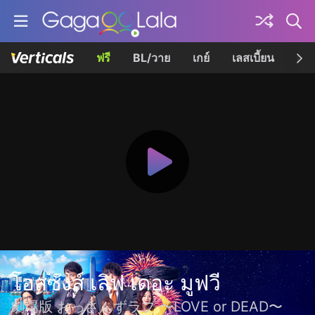
ฟรี
BL/วาย
เกย์
เลสเบี้ยน
เควี
โอสซังส์ เลิฟ เดอะ มูฟวี
劇場版 おっさんずラブ 〜LOVE or DEAD〜