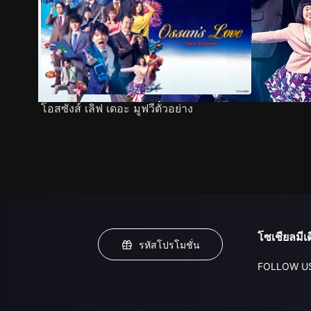
โอสซังส์ เลิฟ เดอะ มูฟวีตัวอย่าง
โซเชียลมีเด
รหัสโปรโมชั่น
FOLLOW U