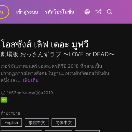
ยน
เข้าสู่ระบบ
รหัสโปรโมชั่น
โอสซังส์ เลิฟ เดอะ มูฟวี
劇場版 おっさんずラブ 〜LOVE or DEAD〜
เวอร์ชั่นภาพยนตร์ของละครทีวีปี 2018 ที่กลายเป็น
ปรากฏการณ์ทางสังคมในฐานะเทรนด์ทวิตเตอร์อันดับ
หนึ่งและ...
เพิ่มเติม
1h53m
ประเทศญี่ปุ่น
2019
ฟรี
คำบรรยาย
English
繁體中文
简体中文