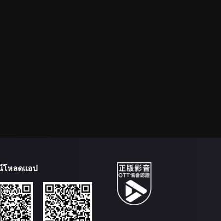
น์โหลดแอป