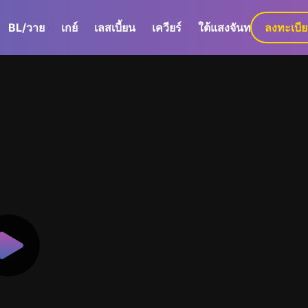
BL/วาย
เกย์
เลสเบี้ยน
เควียร์
ใต้แสงจันทร์
ลงทะเบี
GaLa+