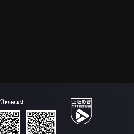
น์โหลดแอป