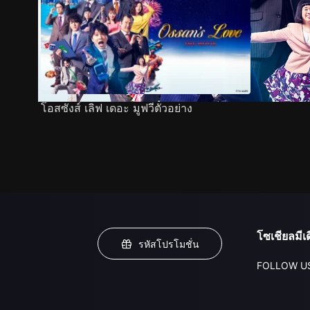
โอสซังส์ เลิฟ เดอะ มูฟวีตัวอย่าง
โซเชียลมีเด
รหัสโปรโมชั่น
FOLLOW U