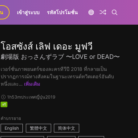
ยน
เข้าสู่ระบบ
รหัสโปรโมชั่น
โอสซังส์ เลิฟ เดอะ มูฟวี
劇場版 おっさんずラブ 〜LOVE or DEAD〜
เวอร์ชั่นภาพยนตร์ของละครทีวีปี 2018 ที่กลายเป็น
ปรากฏการณ์ทางสังคมในฐานะเทรนด์ทวิตเตอร์อันดับ
หนึ่งและ...
เพิ่มเติม
1h53m
ประเทศญี่ปุ่น
2019
ฟรี
คำบรรยาย
English
繁體中文
简体中文