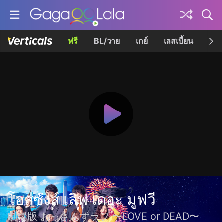
ฟรี
BL/วาย
เกย์
เลสเบี้ยน
เควี
โอสซังส์ เลิฟ เดอะ มูฟวี
劇場版 おっさんずラブ 〜LOVE or DEAD〜