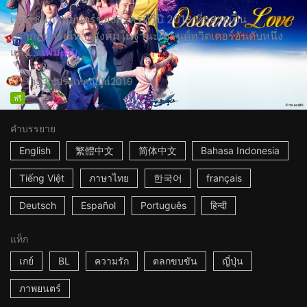
เวอร์ชั่นภาพยนตร์ของละครทีวีปี 2018 ที่กลายเป็น
ปรากฏการณ์ทางสังคมในฐานะเทรนด์ทวิตเตอร์อันดับหนึ่ง
และ...
เพิ่มเติม
1h53m
ประเทศญี่ปุ่น
2019
ฟรี
คำบรรยาย
English
繁體中文
简体中文
Bahasa Indonesia
Tiếng Việt
ภาษาไทย
한국어
français
Deutsch
Español
Português
हिन्दी
แท็ก
เกย์
BL
ความรัก
ตลกขบขัน
ญี่ปุ่น
ภาพยนตร์