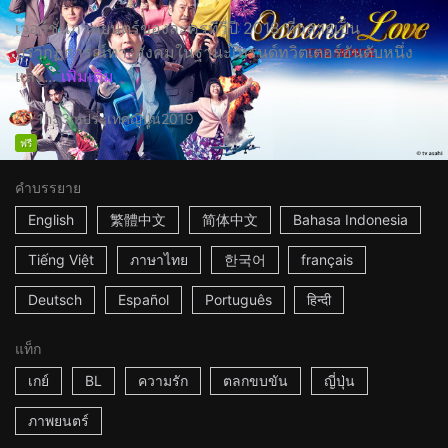
เวอร์ชั่นภาพยนตร์ของละครทีวีปี 2018 ที่กลายเป็น
ปรากฏการณ์ทางสังคมในฐานะเทรนด์ทวิตเตอร์อันดับหนึ่ง
และ...
เพิ่มเติม
1h53m
ประเทศญี่ปุ่น
2019
ฟรี
คำบรรยาย
English
繁體中文
简体中文
Bahasa Indonesia
Tiếng Việt
ภาษาไทย
한국어
français
Deutsch
Español
Português
हिन्दी
แท็ก
เกย์
BL
ความรัก
ตลกขบขัน
ญี่ปุ่น
ภาพยนตร์