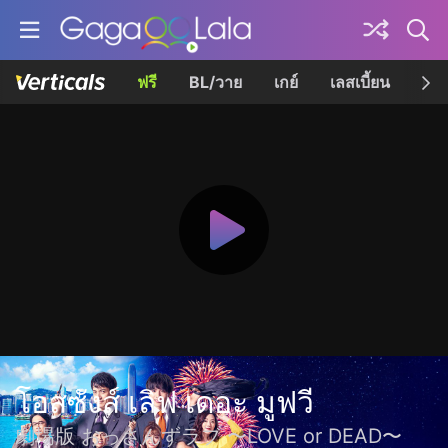
ฟรี
BL/วาย
เกย์
เลสเบี้ยน
เควี
โอสซังส์ เลิฟ เดอะ มูฟวี
劇場版 おっさんずラブ 〜LOVE or DEAD〜