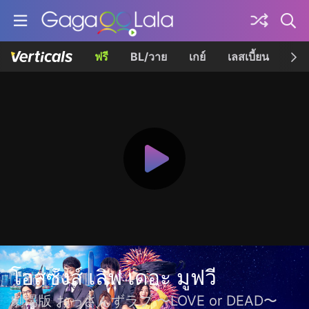
ฟรี
BL/วาย
เกย์
เลสเบี้ยน
เควี
โอสซังส์ เลิฟ เดอะ มูฟวี
劇場版 おっさんずラブ 〜LOVE or DEAD〜