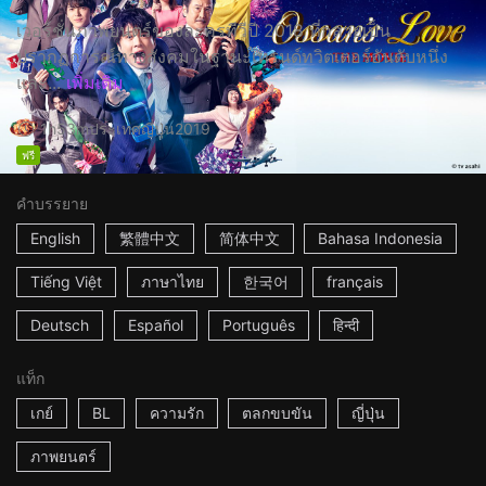
เวอร์ชั่นภาพยนตร์ของละครทีวีปี 2018 ที่กลายเป็น
ปรากฏการณ์ทางสังคมในฐานะเทรนด์ทวิตเตอร์อันดับหนึ่ง
และ...
เพิ่มเติม
1h53m
ประเทศญี่ปุ่น
2019
ฟรี
คำบรรยาย
English
繁體中文
简体中文
Bahasa Indonesia
Tiếng Việt
ภาษาไทย
한국어
français
Deutsch
Español
Português
हिन्दी
แท็ก
เกย์
BL
ความรัก
ตลกขบขัน
ญี่ปุ่น
ภาพยนตร์