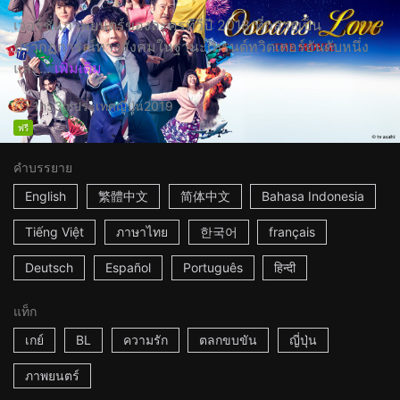
เวอร์ชั่นภาพยนตร์ของละครทีวีปี 2018 ที่กลายเป็น
ปรากฏการณ์ทางสังคมในฐานะเทรนด์ทวิตเตอร์อันดับหนึ่ง
และ...
เพิ่มเติม
1h53m
ประเทศญี่ปุ่น
2019
ฟรี
คำบรรยาย
English
繁體中文
简体中文
Bahasa Indonesia
Tiếng Việt
ภาษาไทย
한국어
français
Deutsch
Español
Português
हिन्दी
แท็ก
เกย์
BL
ความรัก
ตลกขบขัน
ญี่ปุ่น
ภาพยนตร์