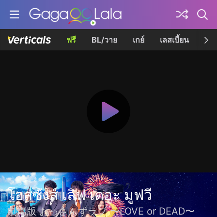
ฟรี
BL/วาย
เกย์
เลสเบี้ยน
เควี
โอสซังส์ เลิฟ เดอะ มูฟวี
劇場版 おっさんずラブ 〜LOVE or DEAD〜