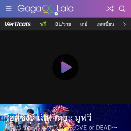
ฟรี
BL/วาย
เกย์
เลสเบี้ยน
เควี
โอสซังส์ เลิฟ เดอะ มูฟวี
劇場版 おっさんずラブ 〜LOVE or DEAD〜