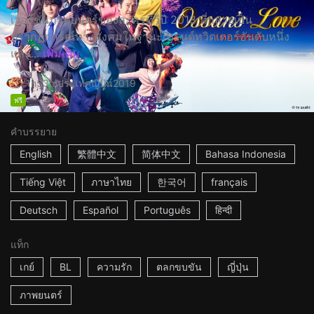
เวอร์ชั่นภาพยนตร์ของละครทีวีปี 2018 ที่กลายเป็น
ปรากฏการณ์ทางสังคมในฐานะเทรนด์ทวิตเตอร์อันดับหนึ่ง
และ...
เพิ่มเติม
1h53m
ประเทศญี่ปุ่น
2019
ฟรี
คำบรรยาย
English
繁體中文
简体中文
Bahasa Indonesia
Tiếng Việt
ภาษาไทย
한국어
français
Deutsch
Español
Português
हिन्दी
แท็ก
เกย์
BL
ความรัก
ตลกขบขัน
ญี่ปุ่น
ภาพยนตร์