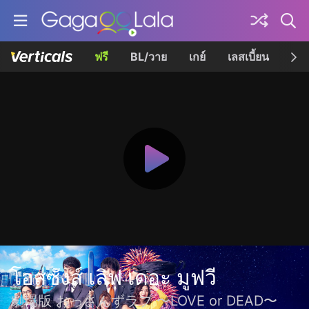
ฟรี
BL/วาย
เกย์
เลสเบี้ยน
เควี
โอสซังส์ เลิฟ เดอะ มูฟวี
劇場版 おっさんずラブ 〜LOVE or DEAD〜