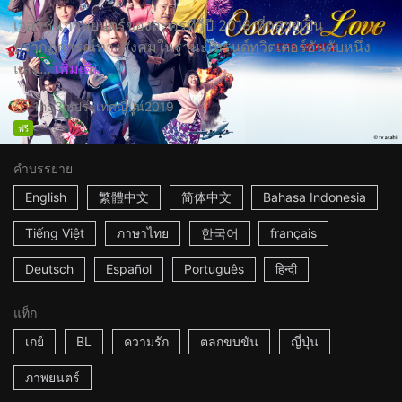
เวอร์ชั่นภาพยนตร์ของละครทีวีปี 2018 ที่กลายเป็น
ปรากฏการณ์ทางสังคมในฐานะเทรนด์ทวิตเตอร์อันดับหนึ่ง
และ...
เพิ่มเติม
1h53m
ประเทศญี่ปุ่น
2019
ฟรี
คำบรรยาย
English
繁體中文
简体中文
Bahasa Indonesia
Tiếng Việt
ภาษาไทย
한국어
français
Deutsch
Español
Português
हिन्दी
แท็ก
เกย์
BL
ความรัก
ตลกขบขัน
ญี่ปุ่น
ภาพยนตร์