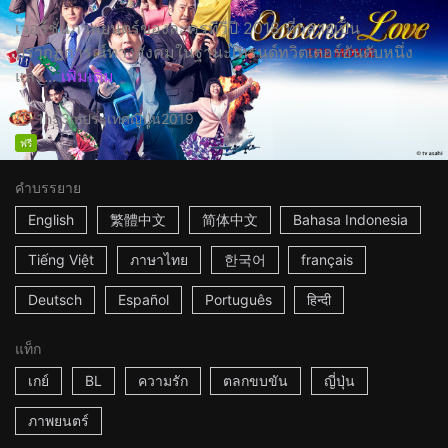
เวอร์ชั่นภาพยนตร์ของละครทีวีปี 2018 ที่กลายเป็น
ปรากฏการณ์ทางสังคมในฐานะเทรนด์ทวิตเตอร์อันดับหนึ่ง
และ...
เพิ่มเติม
1h53m
ประเทศญี่ปุ่น
2019
ฟรี
คำบรรยาย
English
繁體中文
简体中文
Bahasa Indonesia
Tiếng Việt
ภาษาไทย
한국어
français
Deutsch
Español
Português
हिन्दी
แท็ก
เกย์
BL
ความรัก
ตลกขบขัน
ญี่ปุ่น
ภาพยนตร์