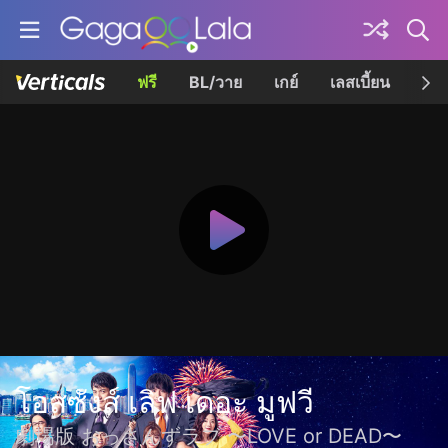
ฟรี
BL/วาย
เกย์
เลสเบี้ยน
เควี
โอสซังส์ เลิฟ เดอะ มูฟวี
劇場版 おっさんずラブ 〜LOVE or DEAD〜