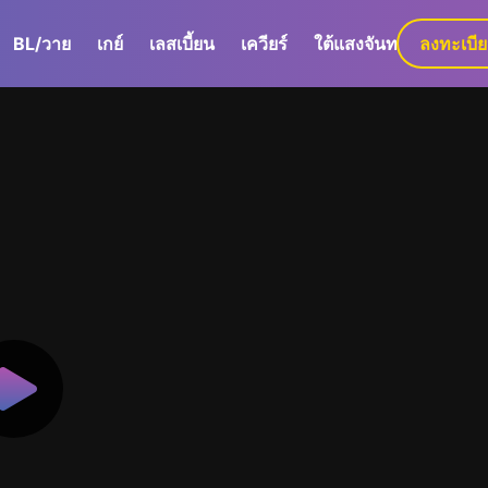
BL/วาย
เกย์
เลสเบี้ยน
เควียร์
ใต้แสงจันทร์
ลงทะเบี
GaLa+