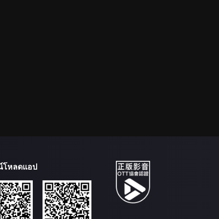
น์โหลดแอป