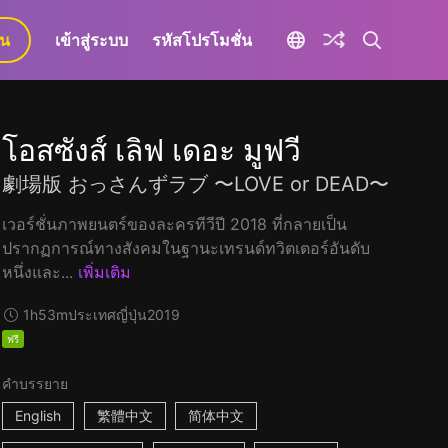
ยน
เข้าสู่ระบบ
รหัสโปรโมชั่น
โอสซังส์ เลิฟ เดอะ มูฟวี
劇場版 おっさんずラブ 〜LOVE or DEAD〜
เวอร์ชั่นภาพยนตร์ของละครทีวีปี 2018 ที่กลายเป็น
ปรากฏการณ์ทางสังคมในฐานะเทรนด์ทวิตเตอร์อันดับ
หนึ่งและ...
เพิ่มเติม
1h53m
ประเทศญี่ปุ่น
2019
ฟรี
คำบรรยาย
English
繁體中文
简体中文