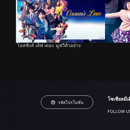
โอสซังส์ เลิฟ เดอะ มูฟวีตัวอย่าง
โซเชียลมีเด
รหัสโปรโมชั่น
FOLLOW U