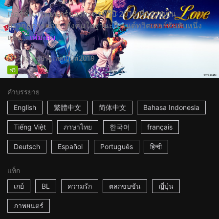
เวอร์ชั่นภาพยนตร์ของละครทีวีปี 2018 ที่กลายเป็น
ปรากฏการณ์ทางสังคมในฐานะเทรนด์ทวิตเตอร์อันดับหนึ่ง
และ...
เพิ่มเติม
1h53m
ประเทศญี่ปุ่น
2019
ฟรี
คำบรรยาย
English
繁體中文
简体中文
Bahasa Indonesia
Tiếng Việt
ภาษาไทย
한국어
français
Deutsch
Español
Português
हिन्दी
แท็ก
เกย์
BL
ความรัก
ตลกขบขัน
ญี่ปุ่น
ภาพยนตร์