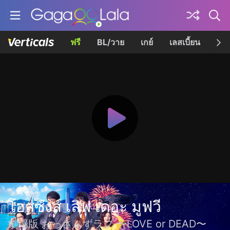
ฟรี
BL/วาย
เกย์
เลสเบี้ยน
เควี
โอสซังส์ เลิฟ เดอะ มูฟวี
劇場版 おっさんずラブ 〜LOVE or DEAD〜