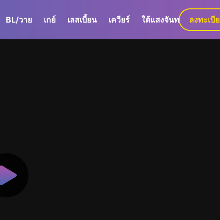
BL/วาย
เกย์
เลสเบี้ยน
เควียร์
ใต้แสงจันทร์
ลงทะเบี
GaLa+