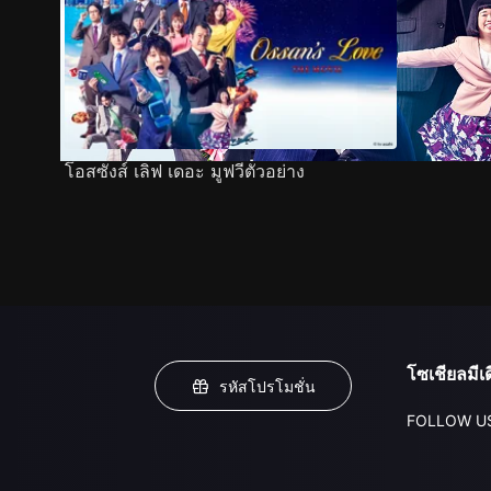
โอสซังส์ เลิฟ เดอะ มูฟวีตัวอย่าง
โซเชียลมีเด
รหัสโปรโมชั่น
FOLLOW U