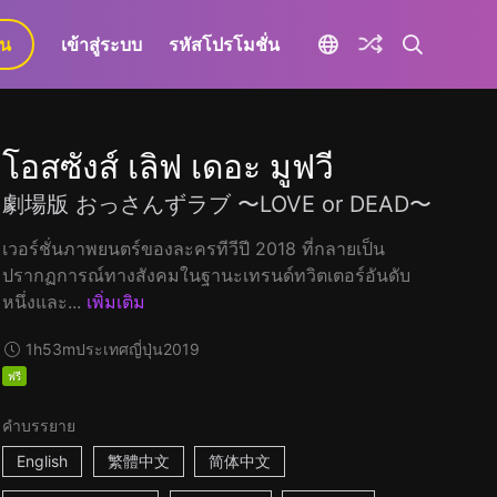
ยน
เข้าสู่ระบบ
รหัสโปรโมชั่น
โอสซังส์ เลิฟ เดอะ มูฟวี
劇場版 おっさんずラブ 〜LOVE or DEAD〜
เวอร์ชั่นภาพยนตร์ของละครทีวีปี 2018 ที่กลายเป็น
ปรากฏการณ์ทางสังคมในฐานะเทรนด์ทวิตเตอร์อันดับ
หนึ่งและ...
เพิ่มเติม
1h53m
ประเทศญี่ปุ่น
2019
ฟรี
คำบรรยาย
English
繁體中文
简体中文