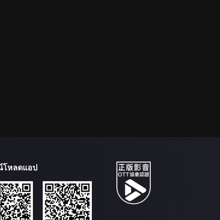
น์โหลดแอป