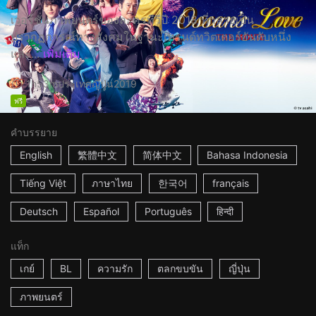
เวอร์ชั่นภาพยนตร์ของละครทีวีปี 2018 ที่กลายเป็น
ปรากฏการณ์ทางสังคมในฐานะเทรนด์ทวิตเตอร์อันดับหนึ่ง
และ...
เพิ่มเติม
1h53m
ประเทศญี่ปุ่น
2019
ฟรี
คำบรรยาย
English
繁體中文
简体中文
Bahasa Indonesia
Tiếng Việt
ภาษาไทย
한국어
français
Deutsch
Español
Português
हिन्दी
แท็ก
เกย์
BL
ความรัก
ตลกขบขัน
ญี่ปุ่น
ภาพยนตร์