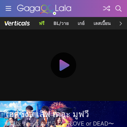
ฟรี
BL/วาย
เกย์
เลสเบี้ยน
เควี
โอสซังส์ เลิฟ เดอะ มูฟวี
劇場版 おっさんずラブ 〜LOVE or DEAD〜