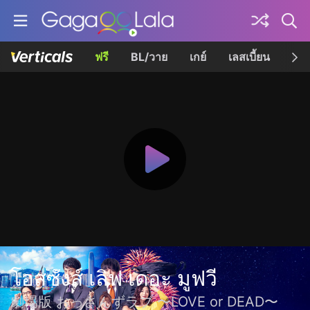
ฟรี
BL/วาย
เกย์
เลสเบี้ยน
เควี
โอสซังส์ เลิฟ เดอะ มูฟวี
劇場版 おっさんずラブ 〜LOVE or DEAD〜