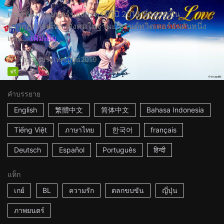
เวอร์ชั่นภาพยนตร์ของละครทีวีปี 2018 ที่กลายเป็น
ปรากฏการณ์ทางสังคมในฐานะเทรนด์ทวิตเตอร์อันดับหนึ่ง
และ...
เพิ่มเติม
1h53m
ประเทศญี่ปุ่น
2019
ฟรี
คำบรรยาย
English
繁體中文
简体中文
Bahasa Indonesia
Tiếng Việt
ภาษาไทย
한국어
français
Deutsch
Español
Português
हिन्दी
แท็ก
เกย์
BL
ความรัก
ตลกขบขัน
ญี่ปุ่น
ภาพยนตร์