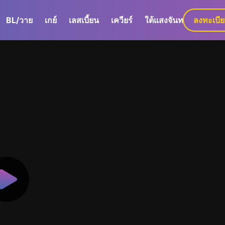
BL/วาย
เกย์
เลสเบี้ยน
เควียร์
ใต้แสงจันทร์
ลงทะเบี
GaLa+