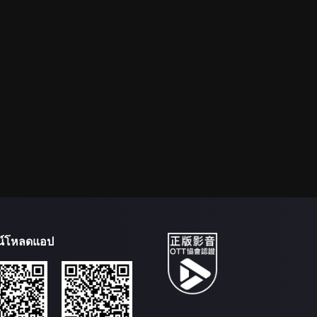
น์โหลดแอป