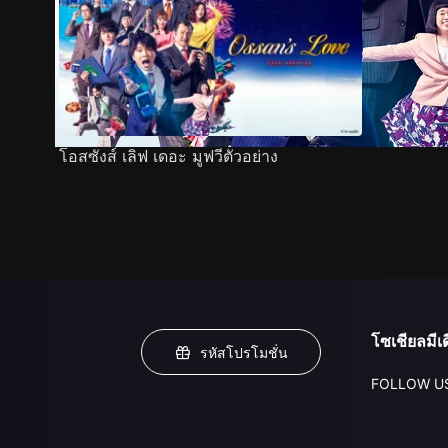
โอสซังส์ เลิฟ เดอะ มูฟวีตัวอย่าง
โซเชียลมีเด
รหัสโปรโมชั่น
FOLLOW U