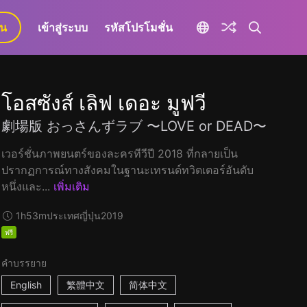
ยน
เข้าสู่ระบบ
รหัสโปรโมชั่น
โอสซังส์ เลิฟ เดอะ มูฟวี
劇場版 おっさんずラブ 〜LOVE or DEAD〜
เวอร์ชั่นภาพยนตร์ของละครทีวีปี 2018 ที่กลายเป็น
ปรากฏการณ์ทางสังคมในฐานะเทรนด์ทวิตเตอร์อันดับ
หนึ่งและ...
เพิ่มเติม
1h53m
ประเทศญี่ปุ่น
2019
ฟรี
คำบรรยาย
English
繁體中文
简体中文