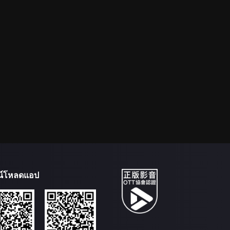
น์โหลดแอป