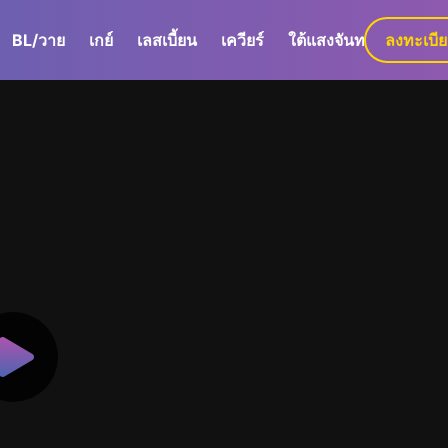
BL/วาย
เกย์
เลสเบี้ยน
เควียร์
ใต้แสงจันทร์
ลงทะเบี
GaLa+