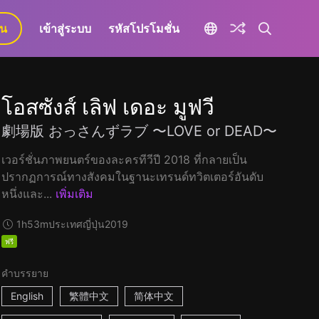
ยน
เข้าสู่ระบบ
รหัสโปรโมชั่น
โอสซังส์ เลิฟ เดอะ มูฟวี
劇場版 おっさんずラブ 〜LOVE or DEAD〜
เวอร์ชั่นภาพยนตร์ของละครทีวีปี 2018 ที่กลายเป็น
ปรากฏการณ์ทางสังคมในฐานะเทรนด์ทวิตเตอร์อันดับ
หนึ่งและ...
เพิ่มเติม
1h53m
ประเทศญี่ปุ่น
2019
ฟรี
คำบรรยาย
English
繁體中文
简体中文