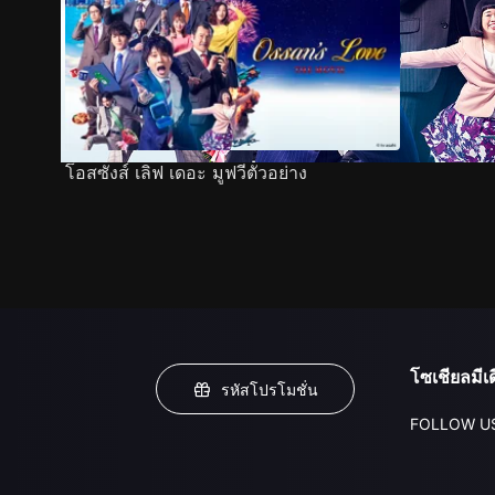
โอสซังส์ เลิฟ เดอะ มูฟวีตัวอย่าง
โซเชียลมีเด
รหัสโปรโมชั่น
FOLLOW U