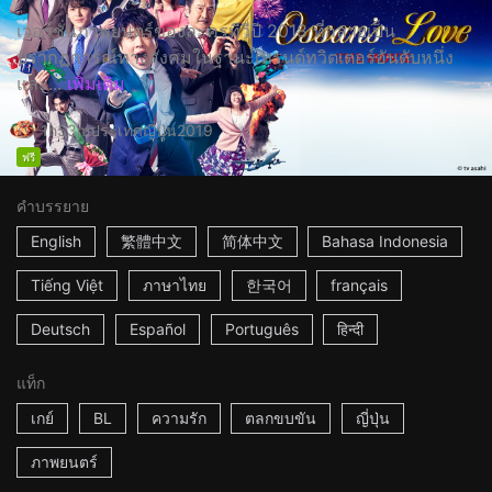
เวอร์ชั่นภาพยนตร์ของละครทีวีปี 2018 ที่กลายเป็น
ปรากฏการณ์ทางสังคมในฐานะเทรนด์ทวิตเตอร์อันดับหนึ่ง
และ...
เพิ่มเติม
1h53m
ประเทศญี่ปุ่น
2019
ฟรี
คำบรรยาย
English
繁體中文
简体中文
Bahasa Indonesia
Tiếng Việt
ภาษาไทย
한국어
français
Deutsch
Español
Português
हिन्दी
แท็ก
เกย์
BL
ความรัก
ตลกขบขัน
ญี่ปุ่น
ภาพยนตร์