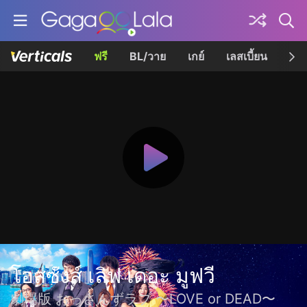
ฟรี
BL/วาย
เกย์
เลสเบี้ยน
เควี
โอสซังส์ เลิฟ เดอะ มูฟวี
劇場版 おっさんずラブ 〜LOVE or DEAD〜