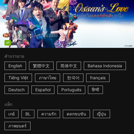
เวอร์ชั่นภาพยนตร์ของละครทีวีปี 2018 ที่กลายเป็น
ปรากฏการณ์ทางสังคมในฐานะเทรนด์ทวิตเตอร์อันดับหนึ่ง
และ...
เพิ่มเติม
1h53m
ประเทศญี่ปุ่น
2019
ฟรี
คำบรรยาย
English
繁體中文
简体中文
Bahasa Indonesia
Tiếng Việt
ภาษาไทย
한국어
français
Deutsch
Español
Português
हिन्दी
แท็ก
เกย์
BL
ความรัก
ตลกขบขัน
ญี่ปุ่น
ภาพยนตร์