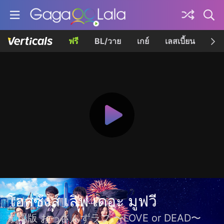
ฟรี
BL/วาย
เกย์
เลสเบี้ยน
เควี
โอสซังส์ เลิฟ เดอะ มูฟวี
劇場版 おっさんずラブ 〜LOVE or DEAD〜