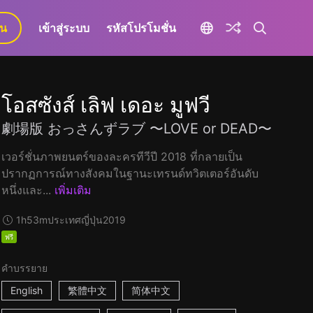
ยน
เข้าสู่ระบบ
รหัสโปรโมชั่น
โอสซังส์ เลิฟ เดอะ มูฟวี
劇場版 おっさんずラブ 〜LOVE or DEAD〜
เวอร์ชั่นภาพยนตร์ของละครทีวีปี 2018 ที่กลายเป็น
ปรากฏการณ์ทางสังคมในฐานะเทรนด์ทวิตเตอร์อันดับ
หนึ่งและ...
เพิ่มเติม
1h53m
ประเทศญี่ปุ่น
2019
ฟรี
คำบรรยาย
English
繁體中文
简体中文