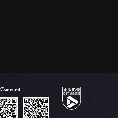
น์โหลดแอป