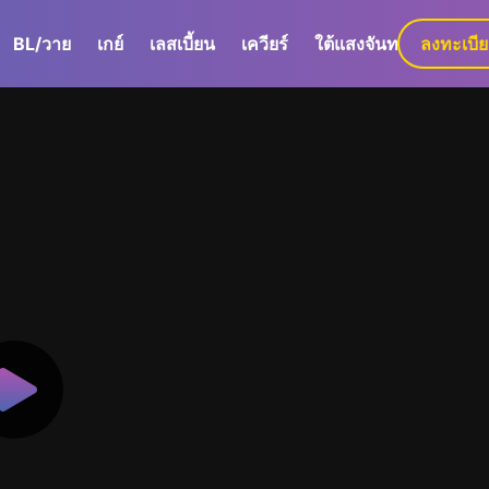
BL/วาย
เกย์
เลสเบี้ยน
เควียร์
ใต้แสงจันทร์
ลงทะเบี
GaLa+