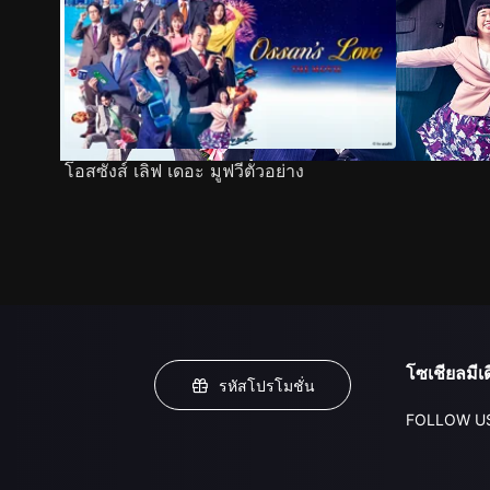
โอสซังส์ เลิฟ เดอะ มูฟวีตัวอย่าง
โซเชียลมีเด
รหัสโปรโมชั่น
FOLLOW U