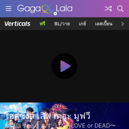
ฟรี
BL/วาย
เกย์
เลสเบี้ยน
เควี
โอสซังส์ เลิฟ เดอะ มูฟวี
劇場版 おっさんずラブ 〜LOVE or DEAD〜