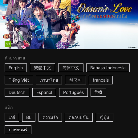
เวอร์ชั่นภาพยนตร์ของละครทีวีปี 2018 ที่กลายเป็น
ปรากฏการณ์ทางสังคมในฐานะเทรนด์ทวิตเตอร์อันดับหนึ่ง
และ...
เพิ่มเติม
1h53m
ประเทศญี่ปุ่น
2019
ฟรี
คำบรรยาย
English
繁體中文
简体中文
Bahasa Indonesia
Tiếng Việt
ภาษาไทย
한국어
français
Deutsch
Español
Português
हिन्दी
แท็ก
เกย์
BL
ความรัก
ตลกขบขัน
ญี่ปุ่น
ภาพยนตร์