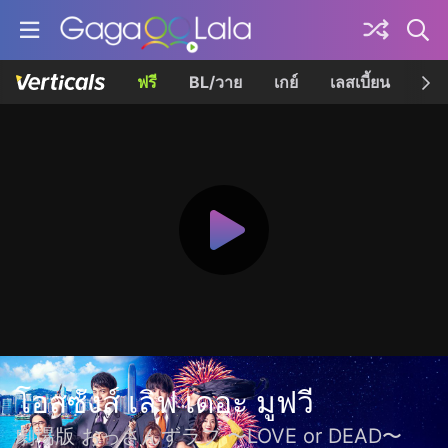
ฟรี
BL/วาย
เกย์
เลสเบี้ยน
เควี
โอสซังส์ เลิฟ เดอะ มูฟวี
劇場版 おっさんずラブ 〜LOVE or DEAD〜