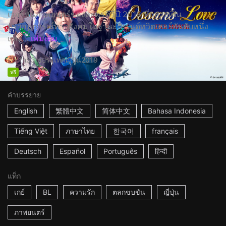
เวอร์ชั่นภาพยนตร์ของละครทีวีปี 2018 ที่กลายเป็น
ปรากฏการณ์ทางสังคมในฐานะเทรนด์ทวิตเตอร์อันดับหนึ่ง
และ...
เพิ่มเติม
1h53m
ประเทศญี่ปุ่น
2019
ฟรี
คำบรรยาย
English
繁體中文
简体中文
Bahasa Indonesia
Tiếng Việt
ภาษาไทย
한국어
français
Deutsch
Español
Português
हिन्दी
แท็ก
เกย์
BL
ความรัก
ตลกขบขัน
ญี่ปุ่น
ภาพยนตร์