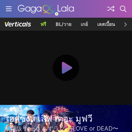
ฟรี
BL/วาย
เกย์
เลสเบี้ยน
เควี
โอสซังส์ เลิฟ เดอะ มูฟวี
劇場版 おっさんずラブ 〜LOVE or DEAD〜