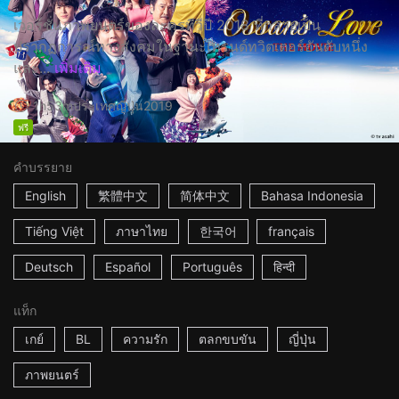
เวอร์ชั่นภาพยนตร์ของละครทีวีปี 2018 ที่กลายเป็น
ปรากฏการณ์ทางสังคมในฐานะเทรนด์ทวิตเตอร์อันดับหนึ่ง
และ...
เพิ่มเติม
1h53m
ประเทศญี่ปุ่น
2019
ฟรี
คำบรรยาย
English
繁體中文
简体中文
Bahasa Indonesia
Tiếng Việt
ภาษาไทย
한국어
français
Deutsch
Español
Português
हिन्दी
แท็ก
เกย์
BL
ความรัก
ตลกขบขัน
ญี่ปุ่น
ภาพยนตร์