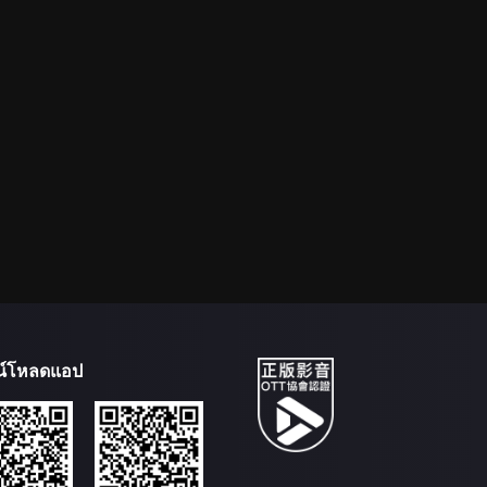
น์โหลดแอป