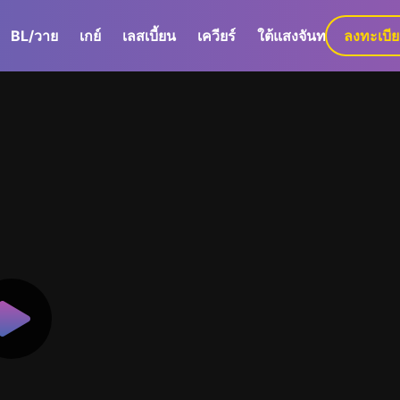
BL/วาย
เกย์
เลสเบี้ยน
เควียร์
ใต้แสงจันทร์
ลงทะเบี
GaLa+