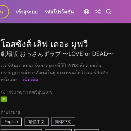
ยน
เข้าสู่ระบบ
รหัสโปรโมชั่น
โอสซังส์ เลิฟ เดอะ มูฟวี
劇場版 おっさんずラブ 〜LOVE or DEAD〜
เวอร์ชั่นภาพยนตร์ของละครทีวีปี 2018 ที่กลายเป็น
ปรากฏการณ์ทางสังคมในฐานะเทรนด์ทวิตเตอร์อันดับ
หนึ่งและ...
เพิ่มเติม
1h53m
ประเทศญี่ปุ่น
2019
ฟรี
คำบรรยาย
English
繁體中文
简体中文