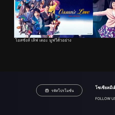
โอสซังส์ เลิฟ เดอะ มูฟวีตัวอย่าง
โซเชียลมีเด
รหัสโปรโมชั่น
FOLLOW U