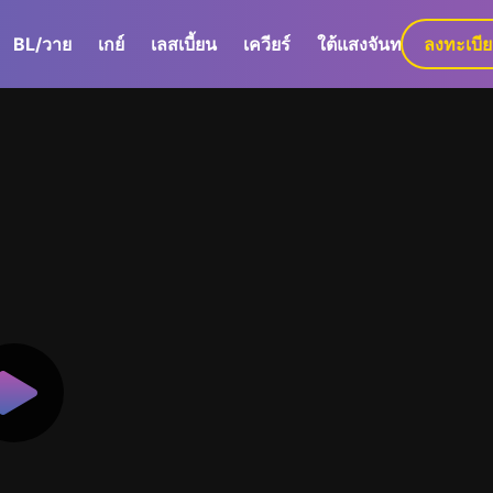
BL/วาย
เกย์
เลสเบี้ยน
เควียร์
ใต้แสงจันทร์
ลงทะเบี
GaLa+