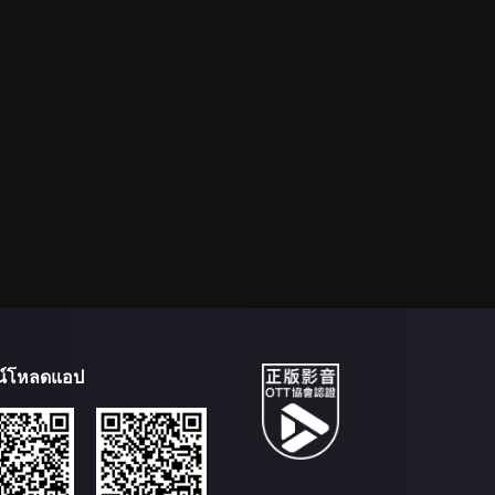
น์โหลดแอป