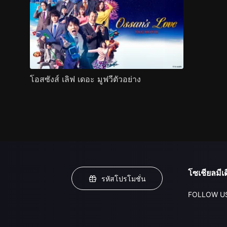
โอสซังส์ เลิฟ เดอะ มูฟวีตัวอย่าง
โซเชียลมีเด
รหัสโปรโมชั่น
FOLLOW U