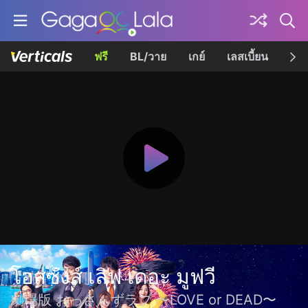
ฟรี
BL/วาย
เกย์
เลสเบี้ยน
เควี
โอสซังส์ เลิฟ เดอะ มูฟวี
劇場版 おっさんずラブ 〜LOVE or DEAD〜