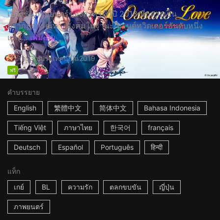
เวอร์ชั่นภาพยนตร์ของละครทีวีปี 2018 ที่กลายเป็น
ปรากฏการณ์ทางสังคมในฐานะเทรนด์ทวิตเตอร์อันดับหนึ่ง
และ...
เพิ่มเติม
1h53m
ประเทศญี่ปุ่น
2019
ฟรี
คำบรรยาย
English
繁體中文
简体中文
Bahasa Indonesia
Tiếng Việt
ภาษาไทย
한국어
français
Deutsch
Español
Português
हिन्दी
แท็ก
เกย์
BL
ความรัก
ตลกขบขัน
ญี่ปุ่น
ภาพยนตร์