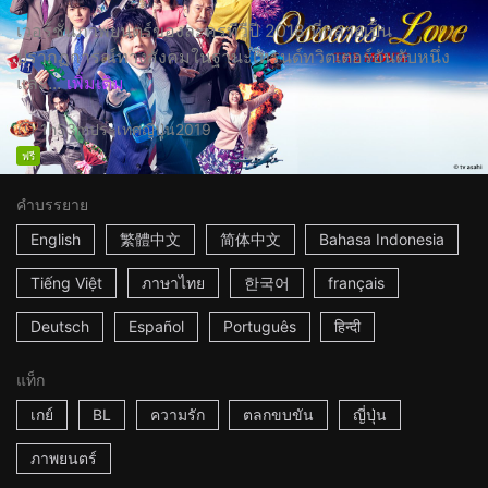
เวอร์ชั่นภาพยนตร์ของละครทีวีปี 2018 ที่กลายเป็น
ปรากฏการณ์ทางสังคมในฐานะเทรนด์ทวิตเตอร์อันดับหนึ่ง
และ...
เพิ่มเติม
1h53m
ประเทศญี่ปุ่น
2019
ฟรี
คำบรรยาย
English
繁體中文
简体中文
Bahasa Indonesia
Tiếng Việt
ภาษาไทย
한국어
français
Deutsch
Español
Português
हिन्दी
แท็ก
เกย์
BL
ความรัก
ตลกขบขัน
ญี่ปุ่น
ภาพยนตร์