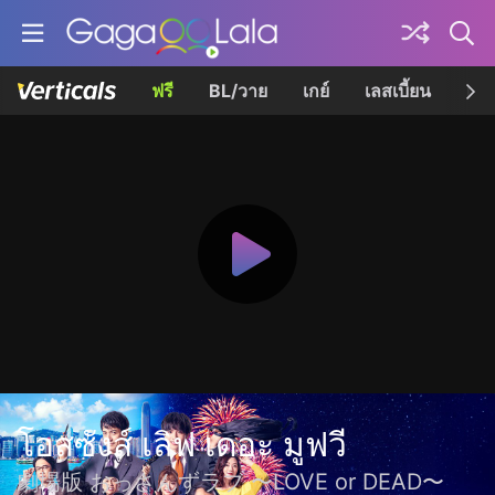
ฟรี
BL/วาย
เกย์
เลสเบี้ยน
เควี
โอสซังส์ เลิฟ เดอะ มูฟวี
劇場版 おっさんずラブ 〜LOVE or DEAD〜