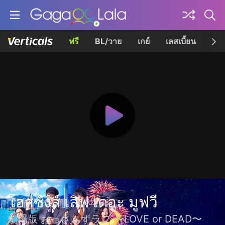
ฟรี
BL/วาย
เกย์
เลสเบี้ยน
เควี
โอสซังส์ เลิฟ เดอะ มูฟวี
劇場版 おっさんずラブ 〜LOVE or DEAD〜