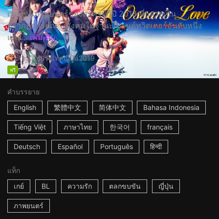
เวอร์ชั่นภาพยนตร์ของละครทีวีปี 2018 ที่กลายเป็น
ปรากฏการณ์ทางสังคมในฐานะเทรนด์ทวิตเตอร์อันดับหนึ่ง
และ...
เพิ่มเติม
1h53m
ประเทศญี่ปุ่น
2019
ฟรี
คำบรรยาย
English
繁體中文
简体中文
Bahasa Indonesia
Tiếng Việt
ภาษาไทย
한국어
français
Deutsch
Español
Português
हिन्दी
แท็ก
เกย์
BL
ความรัก
ตลกขบขัน
ญี่ปุ่น
ภาพยนตร์