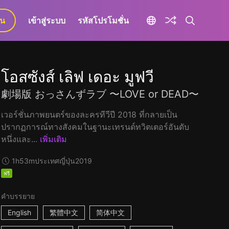
ยน
เข้าสู่ระบบ
รหัสโปรโมชั่น
โอสซังส์ เลิฟ เดอะ มูฟวี
劇場版 おっさんずラブ 〜LOVE or DEAD〜
เวอร์ชั่นภาพยนตร์ของละครทีวีปี 2018 ที่กลายเป็น
ปรากฏการณ์ทางสังคมในฐานะเทรนด์ทวิตเตอร์อันดับ
หนึ่งและ...
เพิ่มเติม
1h53m
ประเทศญี่ปุ่น
2019
ฟรี
คำบรรยาย
English
繁體中文
简体中文