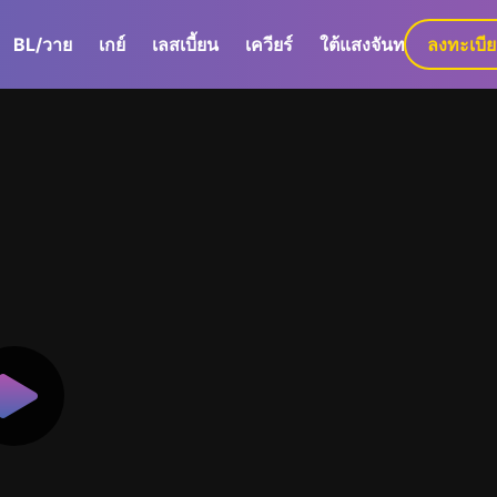
BL/วาย
เกย์
เลสเบี้ยน
เควียร์
ใต้แสงจันทร์
ลงทะเบี
GaLa+