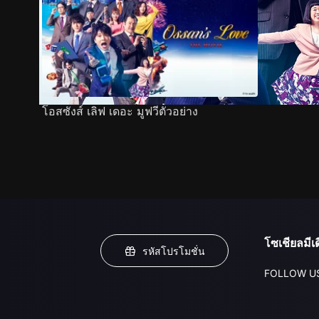
โอสซังส์ เลิฟ เดอะ มูฟวีตัวอย่าง
โซเชียลมีเด
รหัสโปรโมชั่น
FOLLOW U