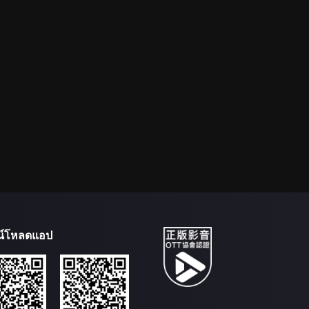
น์โหลดแอป