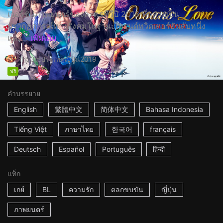
เวอร์ชั่นภาพยนตร์ของละครทีวีปี 2018 ที่กลายเป็น
ปรากฏการณ์ทางสังคมในฐานะเทรนด์ทวิตเตอร์อันดับหนึ่ง
และ...
เพิ่มเติม
1h53m
ประเทศญี่ปุ่น
2019
ฟรี
คำบรรยาย
English
繁體中文
简体中文
Bahasa Indonesia
Tiếng Việt
ภาษาไทย
한국어
français
Deutsch
Español
Português
हिन्दी
แท็ก
เกย์
BL
ความรัก
ตลกขบขัน
ญี่ปุ่น
ภาพยนตร์