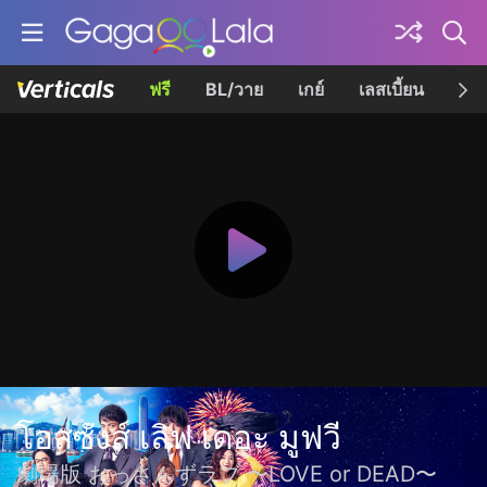
ฟรี
BL/วาย
เกย์
เลสเบี้ยน
เควี
โอสซังส์ เลิฟ เดอะ มูฟวี
劇場版 おっさんずラブ 〜LOVE or DEAD〜