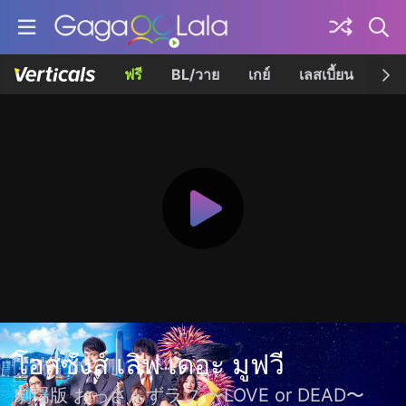
ฟรี
BL/วาย
เกย์
เลสเบี้ยน
เควี
โอสซังส์ เลิฟ เดอะ มูฟวี
劇場版 おっさんずラブ 〜LOVE or DEAD〜