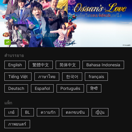
เวอร์ชั่นภาพยนตร์ของละครทีวีปี 2018 ที่กลายเป็น
ปรากฏการณ์ทางสังคมในฐานะเทรนด์ทวิตเตอร์อันดับหนึ่ง
และ...
เพิ่มเติม
1h53m
ประเทศญี่ปุ่น
2019
ฟรี
คำบรรยาย
English
繁體中文
简体中文
Bahasa Indonesia
Tiếng Việt
ภาษาไทย
한국어
français
Deutsch
Español
Português
हिन्दी
แท็ก
เกย์
BL
ความรัก
ตลกขบขัน
ญี่ปุ่น
ภาพยนตร์