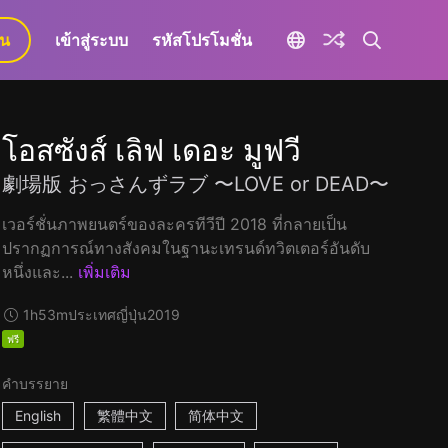
ยน
เข้าสู่ระบบ
รหัสโปรโมชั่น
โอสซังส์ เลิฟ เดอะ มูฟวี
劇場版 おっさんずラブ 〜LOVE or DEAD〜
เวอร์ชั่นภาพยนตร์ของละครทีวีปี 2018 ที่กลายเป็น
ปรากฏการณ์ทางสังคมในฐานะเทรนด์ทวิตเตอร์อันดับ
หนึ่งและ...
เพิ่มเติม
1h53m
ประเทศญี่ปุ่น
2019
ฟรี
คำบรรยาย
English
繁體中文
简体中文