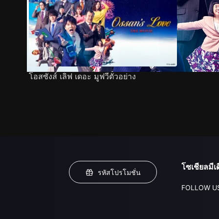
โอสซังส์ เลิฟ เดอะ มูฟวีตัวอย่าง
โซเชียลมีเด
รหัสโปรโมชั่น
FOLLOW U