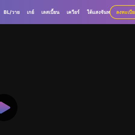
BL/วาย
เกย์
เลสเบี้ยน
เควียร์
ใต้แสงจันทร์
ลงทะเบี
GaLa+