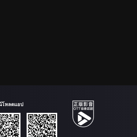
น์โหลดแอป