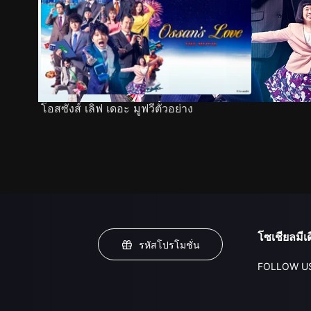
โอสซังส์ เลิฟ เดอะ มูฟวีตัวอย่าง
โซเชียลมีเด
รหัสโปรโมชั่น
FOLLOW U