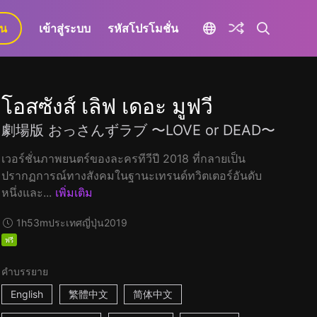
ยน
เข้าสู่ระบบ
รหัสโปรโมชั่น
โอสซังส์ เลิฟ เดอะ มูฟวี
劇場版 おっさんずラブ 〜LOVE or DEAD〜
เวอร์ชั่นภาพยนตร์ของละครทีวีปี 2018 ที่กลายเป็น
ปรากฏการณ์ทางสังคมในฐานะเทรนด์ทวิตเตอร์อันดับ
หนึ่งและ...
เพิ่มเติม
1h53m
ประเทศญี่ปุ่น
2019
ฟรี
คำบรรยาย
English
繁體中文
简体中文