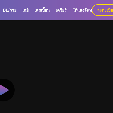
BL/วาย
เกย์
เลสเบี้ยน
เควียร์
ใต้แสงจันทร์
ลงทะเบี
GaLa+