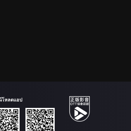
น์โหลดแอป