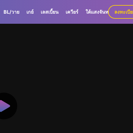
BL/วาย
เกย์
เลสเบี้ยน
เควียร์
ใต้แสงจันทร์
ลงทะเบี
GaLa+