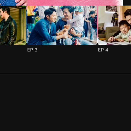
EP
3
EP
4