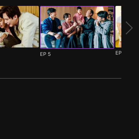
EP
6
EP
5