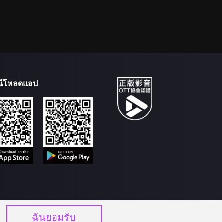
น์โหลดแอป
ฉันยอมรับ