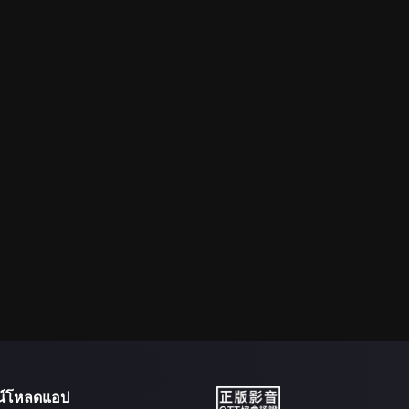
น์โหลดแอป