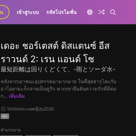
ยน
เข้าสู่ระบบ
รหัสโปรโมชั่น
เดอะ ชอร์เตสต์ ดิสแตนซ์ อีส
ราวนด์ 2: เรน แอนด์ โซ
最短距離は回りくどくて、-雨とソーダ水-
หลังจากเอาชนะอุปสรรคมามากมาย ในที่สุดฮารุโตะกับ
อาโอยามะก็กลายเป็นคู่รัก พวกเขายืนยันความรักที่มีต่อ
ก...
เพิ่มเติม
1h10m
ประเทศญี่ปุ่น
2020
18+
คำบรรยาย