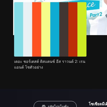
เดอะ ชอร์เตสต์ ดิสแตนซ์ อีส ราวนด์ 2: เรน
แอนด์ โซตัวอย่าง
โซเชียลมีเด
รหัสโปรโมชั่น