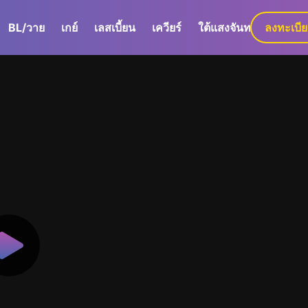
BL/วาย
เกย์
เลสเบี้ยน
เควียร์
ใต้แสงจันทร์
ลงทะเบี
GaLa+