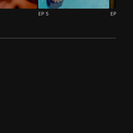
EP
5
EP
6