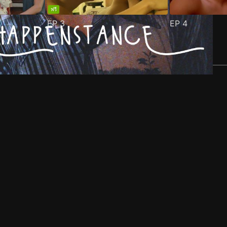
ฟรี
EP
3
EP
4