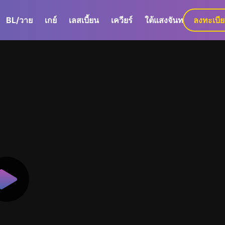
BL/วาย
เกย์
เลสเบี้ยน
เควียร์
ใต้แสงจันทร์
ลงทะเบี
GaLa+