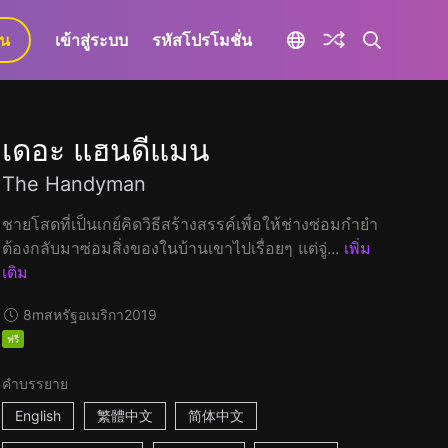
ยน
เข้าสู่ระบบ
รหัสโปรโมชั่น
เดอะ แฮนดีแมน
The Handyman
ชายโสดที่เป็นเกย์คิดวิธีสร้างสรรค์เพื่อให้ช่างซ่อมกำยำ
ต้องกลับมาซ่อมสิ่งของในบ้านเขาไปเรื่อยๆ แต่จู่...
เพิ่ม
เติม
8m
สหรัฐอเมริกา
2019
ฟรี
คำบรรยาย
English
繁體中文
简体中文