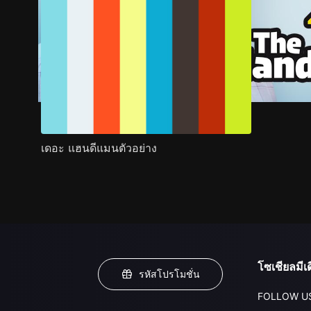
เดอะ แฮนดีแมนตัวอย่าง
โซเชียลมีเด
รหัสโปรโมชั่น
FOLLOW U