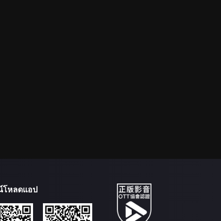
น์โหลดแอป