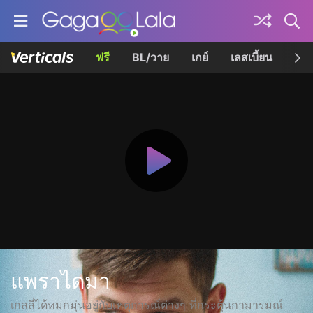
ฟรี
BL/วาย
เกย์
เลสเบี้ยน
เควี
แพราไดมา
เกลลี่ได้หมกมุ่นอยู่กับเหตุการณ์ต่างๆ ที่กระตุ้นกามารมณ์