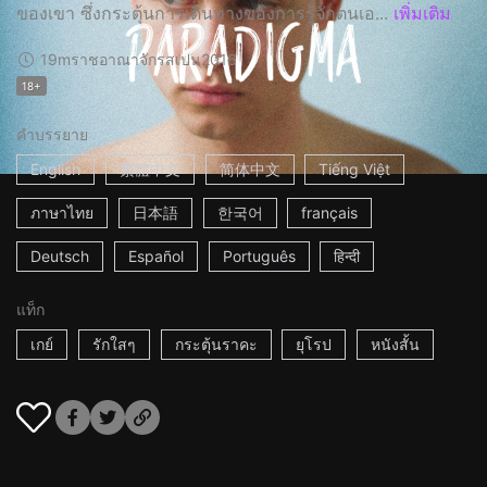
ของเขา ซึ่งกระตุ้นการเดินทางของการรู้จักตนเอ...
เพิ่มเติม
19m
ราชอาณาจักรสเปน
2016
18+
คำบรรยาย
English
繁體中文
简体中文
Tiếng Việt
ภาษาไทย
日本語
한국어
français
Deutsch
Español
Português
हिन्दी
แท็ก
เกย์
รักใสๆ
กระตุ้นราคะ
ยุโรป
หนังสั้น