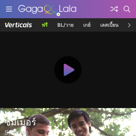
ฟรี
BL/วาย
เกย์
เลสเบี้ยน
เควี
ซัมเมอร์
Summer