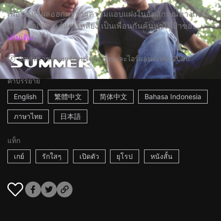
เพื่อนคู่หูโผล่ออกมาจากความแอบแฝงในอัตลักษณ์ทางเพศ
ของพวกเขาวิลล์และเหลียง เป็นเพื่อนกันค้นหาไม้ป้าขอ...
เพิ่มเติม
9m
สหราชอาณาจักรบริเตนใหญ่และไอร์แลนด์เหนือ
2006
คำบรรยาย
English
繁體中文
简体中文
Bahasa Indonesia
ภาษาไทย
日本語
แท็ก
เกย์
รักใสๆ
เปิดตัว
ยุโรป
หนังสั้น