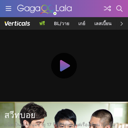
ฟรี
BL/วาย
เกย์
เลสเบี้ยน
เควี
สวีทบอย
แน็คเป็นเด็กหนุ่มอายุ 17 ปีที่ชีวิตเน้นแต่เรื่องเรียน เมื่อขึ้น