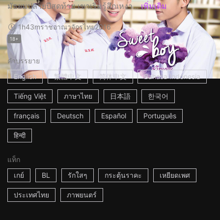
มัธยมปลายปีสุดท้าย เขาเริ่มรู้สึกเหงา...
เพิ่มเติม
1h43m
ราชอาณาจักรไทย
2016
18+
คำบรรยาย
English
繁體中文
简体中文
Bahasa Indonesia
Tiếng Việt
ภาษาไทย
日本語
한국어
français
Deutsch
Español
Português
हिन्दी
แท็ก
เกย์
BL
รักใสๆ
กระตุ้นราคะ
เหยียดเพศ
ประเทศไทย
ภาพยนตร์