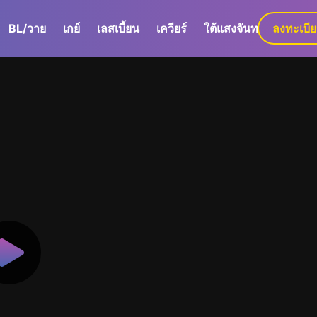
BL/วาย
เกย์
เลสเบี้ยน
เควียร์
ใต้แสงจันทร์
ลงทะเบี
GaLa+