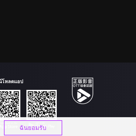
น์โหลดแอป
ฉันยอมรับ