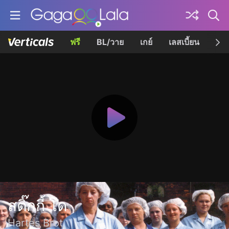
ฟรี
BL/วาย
เกย์
เลสเบี้ยน
เควี
สติ๊กกี้ โด
Hartes Brot