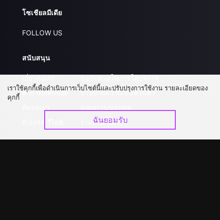
โซเชียลมีเดีย
FOLLOW US
สนับสนุน
เกี่ยวกับเรา
ข้อกำหนดในการให้บริการ
เราใช้คุกกี้เพื่อดำเนินการเว็บไซต์นี้และปรับปรุงการใช้งาน รายละเอียดของ
คำถามที่พบบ่อย
นโยบายความเป็นส่วนตัว
คุกกี้
ติดต่อเรา
ส่งผลงานของคุณ
ฉันยอมรับ
อัปเกรด วีไอพี
ร่วมงานกับเรา
ดาวน์โหลดแอป