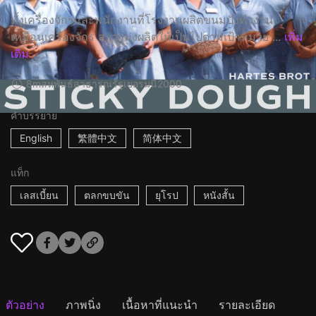
ทั้งเครื่องจักรและพนักงานที่โรงงานผลิตขนมปังทำงาน
เหมือนเครื่องจักร สาวๆมุ่งผลิตให้เป็นไปตามเป้าหมาย ...
เพิ่ม
เติม
8m
สหพันธ์สาธารณรัฐเยอรมนี
2000
คำบรรยาย
English
繁體中文
简体中文
แท็ก
เลสเบี้ยน
ตลกขบขัน
ยุโรป
หนังสั้น
ตัวอย่าง
ภาพนิ่ง
เนื้อหาที่แนะนำ
รายละเอียด